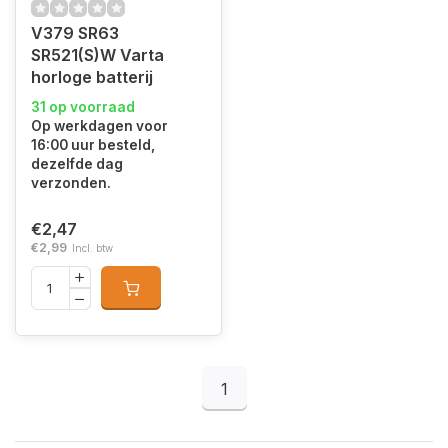
V379 SR63
SR521(S)W Varta
horloge batterij
31 op voorraad
Op werkdagen voor
16:00 uur besteld,
dezelfde dag
verzonden.
€2,47
€2,99
Incl. btw
1