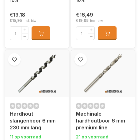
10%
10%
€13,18
€16,49
€15,95
€19,95
Incl. btw
Incl. btw
Hardhout
Machinale
slangenboor 6 mm
hardhoutboor 6 mm
230 mm lang
premium line
11 op voorraad
21 op voorraad