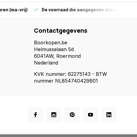
-vrij)
De voorraad die aangegeven staat is ook echt op 
Contactgegevens
Boorkopen.be
Helmusselaan 5d
6041AW, Roermond
Nederland
KVK nummer: 62275143 - BTW
nummer NL854740429B01