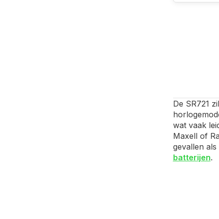
De SR721 zil
horlogemodel
wat vaak lei
Maxell of Ra
gevallen als
batterijen
.