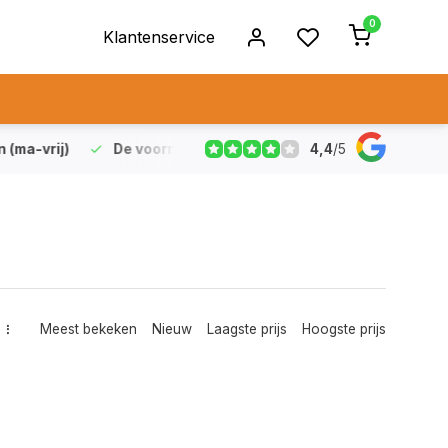
0
Klantenservice
4,4
/
5
vrij)
De voorraad die aangegeven staat is ook echt op vo
Meest bekeken
Nieuw
Laagste prijs
Hoogste prijs