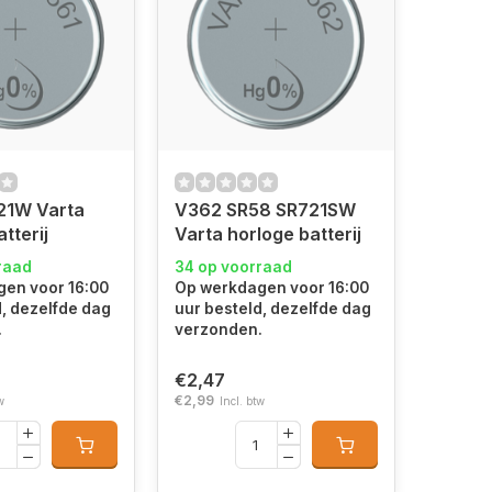
21W Varta
V362 SR58 SR721SW
tterij
Varta horloge batterij
raad
34 op voorraad
en voor 16:00
Op werkdagen voor 16:00
d, dezelfde dag
uur besteld, dezelfde dag
.
verzonden.
€2,47
€2,99
w
Incl. btw