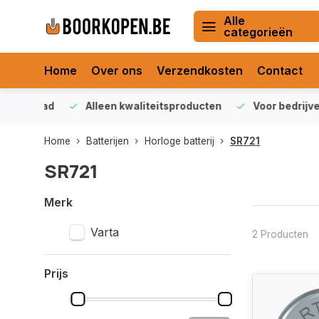
Alle
categorieën
Home
Over ons
Verzendkosten
Contact
orraad
Alleen kwaliteitsproducten
Voor bedrijven en 
Home
Batterijen
Horloge batterij
SR721
SR721
Merk
Varta
2 Producten
Prijs