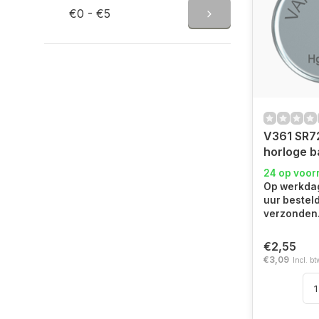
€0 - €5
V361 SR7
horloge ba
24 op voor
Op werkdag
uur bestel
verzonden
€2,55
€3,09
Incl. bt