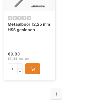
Metaalboor 12,25 mm
HSS geslepen
€9,83
€11,89
Incl. btw
1