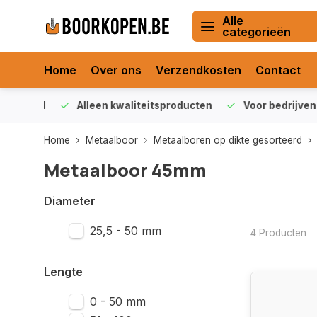
Alle
categorieën
Home
Over ons
Verzendkosten
Contact
orraad
Alleen kwaliteitsproducten
Voor bedrijven en 
Home
Metaalboor
Metaalboren op dikte gesorteerd
Metaalboor 45mm
Diameter
25,5 - 50 mm
4 Producten
Lengte
0 - 50 mm