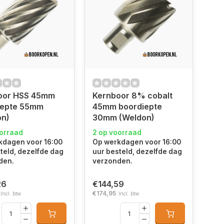
oor HSS 45mm
Kernboor 8% cobalt
iepte 55mm
45mm boordiepte
on)
30mm (Weldon)
oorraad
2 op voorraad
kdagen voor 16:00
Op werkdagen voor 16:00
teld, dezelfde dag
uur besteld, dezelfde dag
den.
verzonden.
26
€144,59
€174,95
Incl. btw
Incl. btw