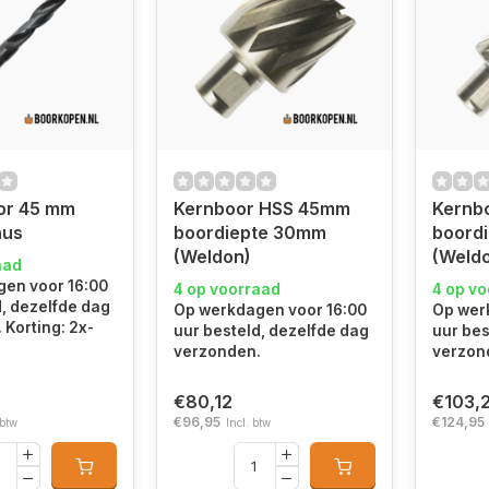
or 45 mm
Kernboor HSS 45mm
Kernb
nus
boordiepte 30mm
boord
(Weldon)
(Weld
aad
en voor 16:00
4 op voorraad
4 op v
d, dezelfde dag
Op werkdagen voor 16:00
Op wer
 Korting: 2x-
uur besteld, dezelfde dag
uur bes
verzonden.
verzon
€80,12
€103,
€96,95
€124,95
 btw
Incl. btw