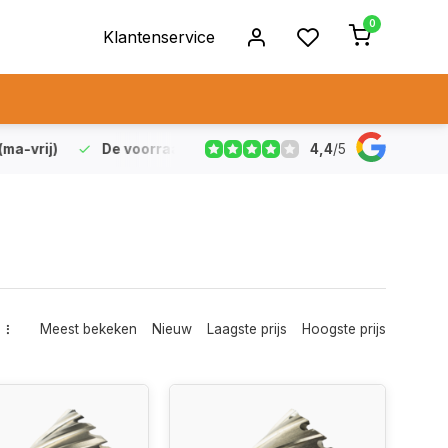
0
Klantenservice
4,4
/
5
vrij)
De voorraad die aangegeven staat is ook echt op vo
Meest bekeken
Nieuw
Laagste prijs
Hoogste prijs