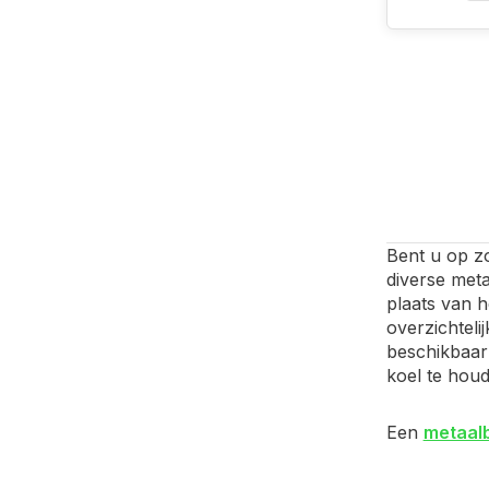
Bent u op z
diverse met
plaats van 
overzichteli
beschikbaar 
koel te houd
Een
metaal