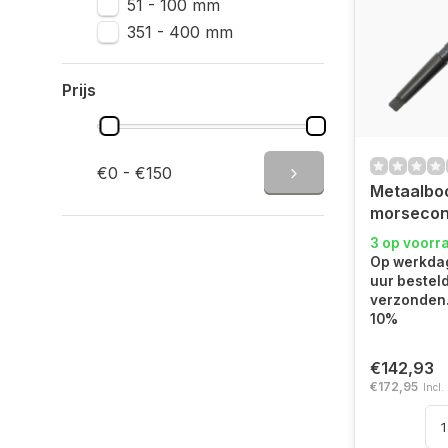
51 - 100 mm
351 - 400 mm
Prijs
€0 - €150
Metaalbo
morseco
3 op voorr
Op werkdag
uur bestel
verzonden.
10%
€142,93
€172,95
Incl.