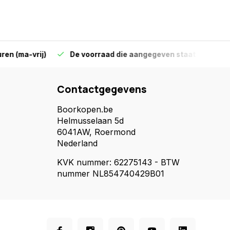
-vrij)
De voorraad die aangegeven staat is ook echt op 
Contactgegevens
Boorkopen.be
Helmusselaan 5d
6041AW, Roermond
Nederland
KVK nummer: 62275143 - BTW
nummer NL854740429B01