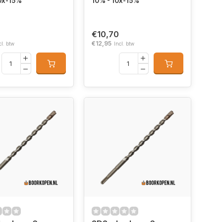
0x-15%
10% - 10x-15%
€10,70
€12,95
cl. btw
Incl. btw