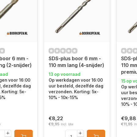
boor 6 mm -
SDS-plus boor 6 mm -
SDS-pl
ng (2-snijder)
110 mm lang (4-snijder)
110 mm
premi
raad
13 op voorraad
en voor 16:00
Op werkdagen voor 16:00
15 op v
d, dezelfde dag
uur besteld, dezelfde dag
Op wer
Korting: 5x-
verzonden. Korting: 5x-
uur bes
15%
10% - 10x-15%
verzond
10% - 1
€8,22
€9,88
€9,95
€11,95
w
Incl. btw
In