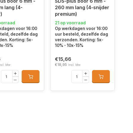
us boor 6 mm -
SDS-plus boor 6 mm -
 lang (4-
260 mm lang (4-snijder
r)
premium)
oorraad
21 op voorraad
kdagen voor 16:00
Op werkdagen voor 16:00
teld, dezelfde dag
uur besteld, dezelfde dag
en. Korting: 5x-
verzonden. Korting: 5x-
0x-15%
10% - 10x-15%
6
€15,66
€18,95
ncl. btw
Incl. btw