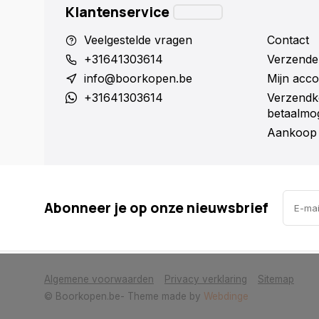
Klantenservice
Veelgestelde vragen
Contact
+31641303614
Verzende
info@boorkopen.be
Mijn acco
+31641303614
Verzendk
betaalmog
Aankoop 
Abonneer je op onze nieuwsbrief
            Wij slaan cookies op om onze website te verbeteren. Is dat akkoor
Algemene voorwaarden
Privacy verklaring
Sitemap
© Boorkopen.be
- Theme made by
Webdinge