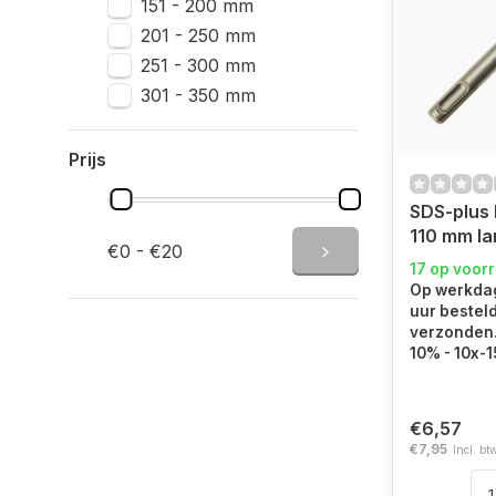
151 - 200 mm
201 - 250 mm
251 - 300 mm
301 - 350 mm
Prijs
SDS-plus 
110 mm la
€0 - €20
17 op voor
Op werkdag
uur bestel
verzonden. 
10% - 10x-
€6,57
€7,95
Incl. bt