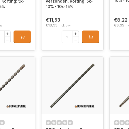
10% - 1
Korting: 5x-
verzonden. Korting: 5x-
15%
10% - 10x-15%
€11,53
€8,22
€13,95
€9,95
tw
Incl. btw
In