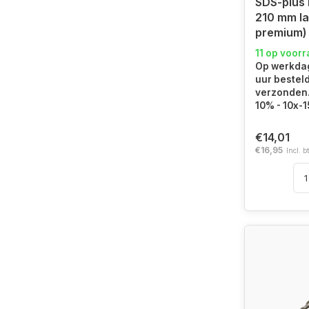
SDS-plus 
210 mm la
premium)
11 op voor
Op werkdag
uur bestel
verzonden. 
10% - 10x-
€14,01
€16,95
Incl. b