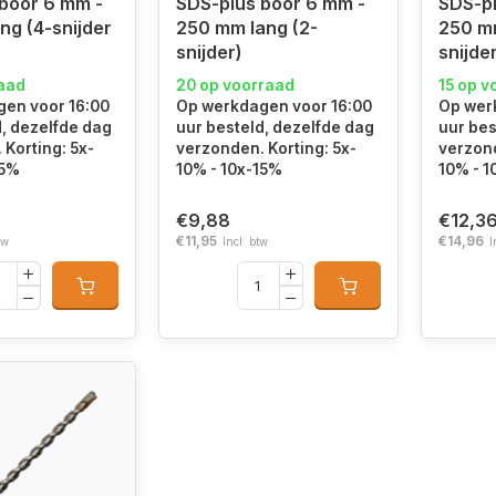
boor 6 mm -
SDS-plus boor 6 mm -
SDS-pl
ng (4-snijder
250 mm lang (2-
250 mm
snijder)
snijde
raad
20 op voorraad
15 op v
en voor 16:00
Op werkdagen voor 16:00
Op wer
d, dezelfde dag
uur besteld, dezelfde dag
uur bes
Korting: 5x-
verzonden. Korting: 5x-
verzond
15%
10% - 10x-15%
10% - 1
€9,88
€12,3
€11,95
€14,96
tw
Incl. btw
I