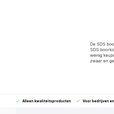
De SDS boor
SDS boorkop
weinig keuze
zwaar en ge
orraad
Alleen kwaliteitsproducten
Voor bedrijven en 