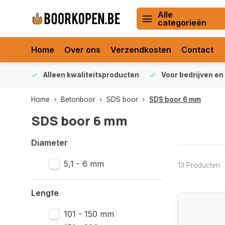
Alle
categorieën
Home
Over ons
Verzendkosten
Contact
orraad
Alleen kwaliteitsproducten
Voor bedrijven en 
Home
Betonboor
SDS boor
SDS boor 6 mm
SDS boor 6 mm
Diameter
5,1 - 6 mm
13 Producten
Lengte
101 - 150 mm