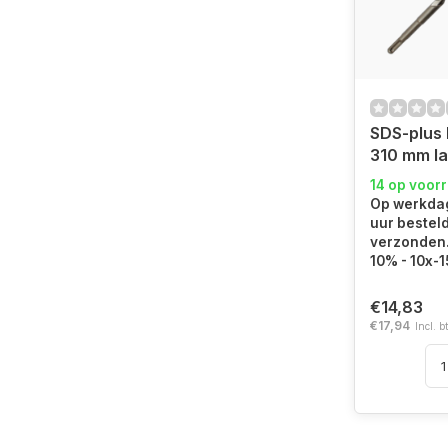
SDS-plus 
310 mm la
14 op voor
Op werkdag
uur bestel
verzonden. 
10% - 10x-
€14,83
€17,94
Incl. b