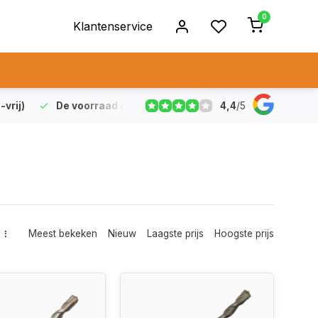
0
Klantenservice
4,4
/
5
vrij)
De voorraad die aangegeven staat is ook echt op vo
Meest bekeken
Nieuw
Laagste prijs
Hoogste prijs