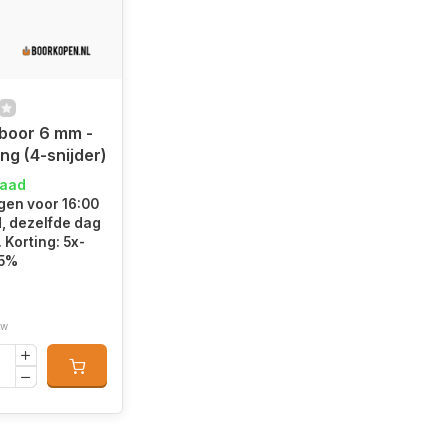
boor 6 mm -
ng (4-snijder)
raad
en voor 16:00
d, dezelfde dag
Korting: 5x-
15%
tw