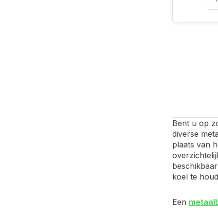
Bent u op z
diverse met
plaats van 
overzichteli
beschikbaar 
koel te houd
Een
metaal