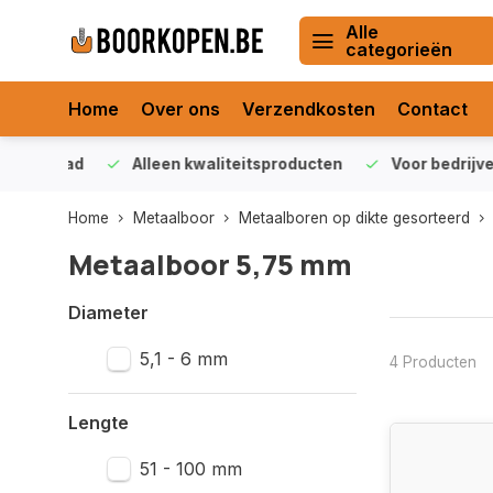
Alle
categorieën
Home
Over ons
Verzendkosten
Contact
orraad
Alleen kwaliteitsproducten
Voor bedrijven en 
Home
Metaalboor
Metaalboren op dikte gesorteerd
Metaalboor 5,75 mm
Diameter
5,1 - 6 mm
4 Producten
Lengte
51 - 100 mm