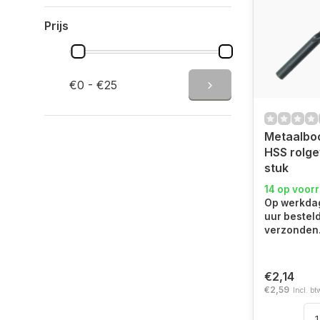
Prijs
€0 - €25
Metaalbo
HSS rolge
stuk
14 op voor
Op werkdag
uur bestel
verzonden
€2,14
€2,59
Incl. bt