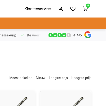
0
Klantenservice
4,4
/
5
vrij)
De voorraad die aangegeven staat is ook echt op vo
Meest bekeken
Nieuw
Laagste prijs
Hoogste prijs