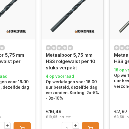
or 5,75 mm
Metaalboor 5,75 mm
Metaa
walst per
HSS rolgewalst per 10
HSS ge
stuks verpakt
18 op v
Op wer
raad
4 op voorraad
uur bes
en voor 16:00
Op werkdagen voor 16:00
verzon
d, dezelfde dag
uur besteld, dezelfde dag
.
verzonden. Korting: 2x-5%
- 3x-10%
€16,49
€2,97
€19,95
€3,59
w
Incl. btw
In