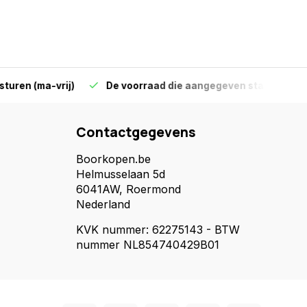
-vrij)
De voorraad die aangegeven staat is ook echt op 
Contactgegevens
Boorkopen.be
Helmusselaan 5d
6041AW, Roermond
Nederland
KVK nummer: 62275143 - BTW
nummer NL854740429B01