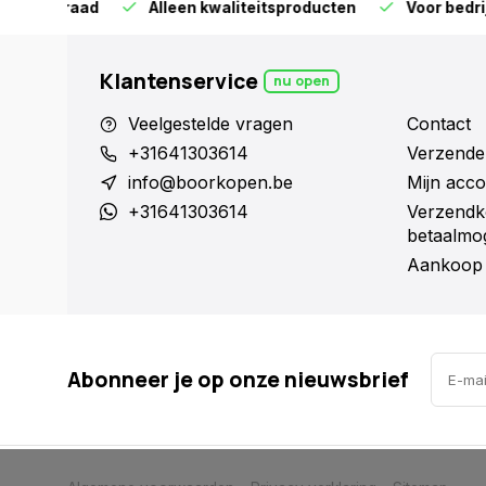
orraad
Alleen kwaliteitsproducten
Voor bedrijven en 
Klantenservice
nu open
Veelgestelde vragen
Contact
+31641303614
Verzende
info@boorkopen.be
Mijn acco
+31641303614
Verzendk
betaalmog
Aankoop 
Abonneer je op onze nieuwsbrief
            Wij slaan cookies op om onze website te verbeteren. Is dat akkoor