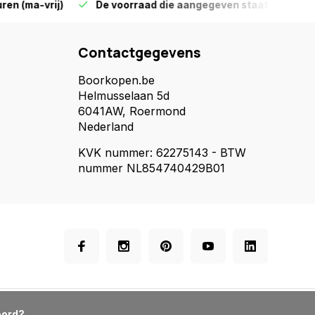
-vrij)
De voorraad die aangegeven staat is ook echt op 
Contactgegevens
Boorkopen.be
Helmusselaan 5d
6041AW, Roermond
Nederland
KVK nummer: 62275143 - BTW
nummer NL854740429B01