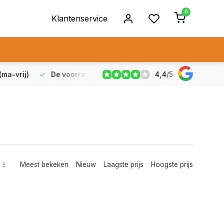
0
Klantenservice
4,4
/
5
vrij)
De voorraad die aangegeven staat is ook echt op vo
Meest bekeken
Nieuw
Laagste prijs
Hoogste prijs