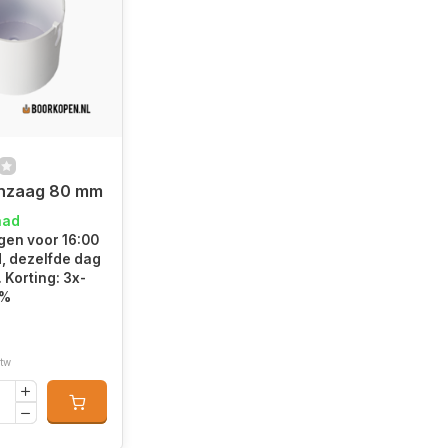
nzaag 80 mm
aad
en voor 16:00
d, dezelfde dag
 Korting: 3x-
5%
btw