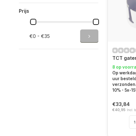
Prijs
€0 - €35
TCT gate
8 op voorr
Op werkdag
uur bestel
verzonden.
10% - 5x-1
€33,84
€40,95
Incl. 