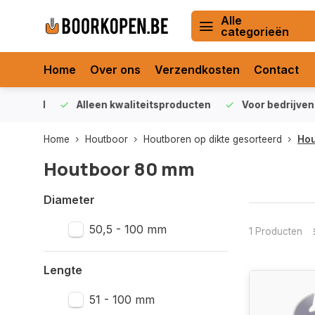
Alle
categorieën
Home
Over ons
Verzendkosten
Contact
orraad
Alleen kwaliteitsproducten
Voor bedrijven en 
Home
Houtboor
Houtboren op dikte gesorteerd
Hou
Houtboor 80 mm
Diameter
50,5 - 100 mm
1 Producten
Lengte
51 - 100 mm