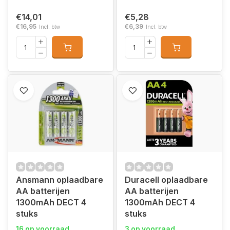
€14,01
€5,28
€16,95
€6,39
Incl. btw
Incl. btw
Ansmann oplaadbare
Duracell oplaadbare
AA batterijen
AA batterijen
1300mAh DECT 4
1300mAh DECT 4
stuks
stuks
16 op voorraad
3 op voorraad