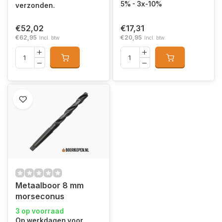
5% - 3x-10%
verzonden.
€52,02
€17,31
€62,95
€20,95
Incl. btw
Incl. btw
Metaalboor 8 mm
morseconus
3 op voorraad
Op werkdagen voor