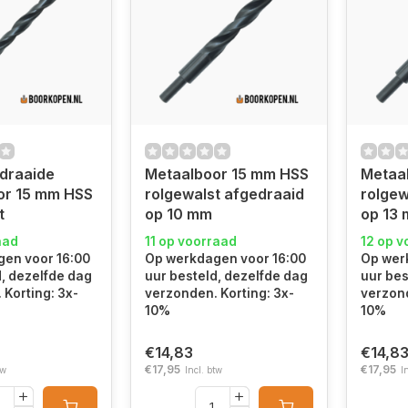
draaide
Metaalboor 15 mm HSS
Metaa
or 15 mm HSS
rolgewalst afgedraaid
rolgew
t
op 10 mm
op 13
aad
11 op voorraad
12 op v
en voor 16:00
Op werkdagen voor 16:00
Op wer
d, dezelfde dag
uur besteld, dezelfde dag
uur bes
 Korting: 3x-
verzonden. Korting: 3x-
verzond
10%
10%
€14,83
€14,8
€17,95
€17,95
tw
Incl. btw
I