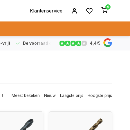
0
Klantenservice
4,4
/
5
vrij)
De voorraad die aangegeven staat is ook echt op vo
Meest bekeken
Nieuw
Laagste prijs
Hoogste prijs