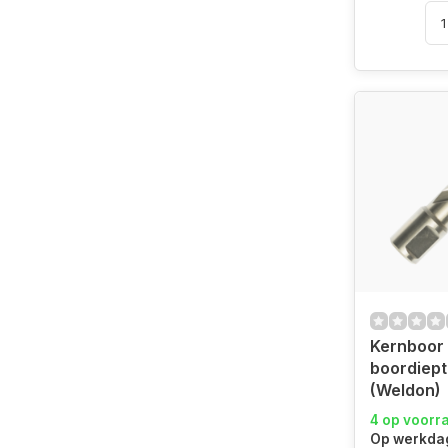
Kernboor
boordiep
(Weldon)
4 op voorr
Op werkdag