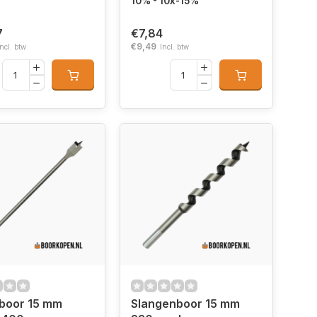
10% - 10x-15%
7
€7,84
€9,49
Incl. btw
Incl. btw
boor 15 mm
Slangenboor 15 mm