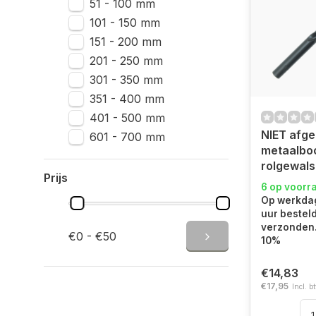
51 - 100 mm
101 - 150 mm
151 - 200 mm
201 - 250 mm
301 - 350 mm
351 - 400 mm
401 - 500 mm
NIET afge
601 - 700 mm
metaalbo
rolgewals
Prijs
6 op voorr
Op werkdag
uur bestel
verzonden.
€0 - €50
10%
€14,83
€17,95
Incl. b