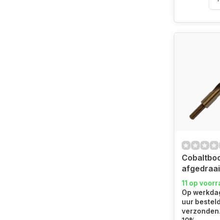
Cobaltbo
afgedraa
11 op voor
Op werkdag
uur bestel
verzonden.