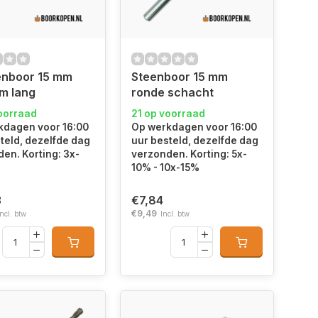
enboor 15 mm
Steenboor 15 mm
m lang
ronde schacht
oorraad
21 op voorraad
kdagen voor 16:00
Op werkdagen voor 16:00
teld, dezelfde dag
uur besteld, dezelfde dag
en. Korting: 3x-
verzonden. Korting: 5x-
10% - 10x-15%
3
€7,84
€9,49
Incl. btw
Incl. btw