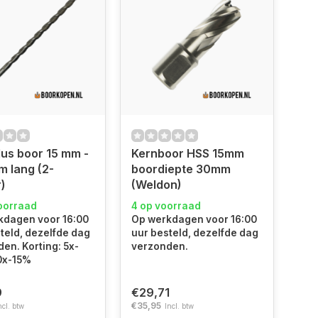
us boor 15 mm -
Kernboor HSS 15mm
 lang (2-
boordiepte 30mm
r)
(Weldon)
oorraad
4 op voorraad
kdagen voor 16:00
Op werkdagen voor 16:00
teld, dezelfde dag
uur besteld, dezelfde dag
en. Korting: 5x-
verzonden.
0x-15%
9
€29,71
€35,95
ncl. btw
Incl. btw