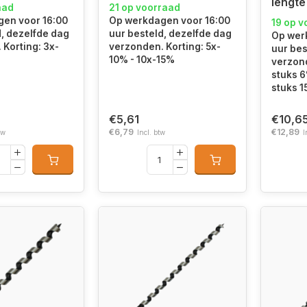
lengt
aad
21 op voorraad
en voor 16:00
Op werkdagen voor 16:00
19 op v
d, dezelfde dag
uur besteld, dezelfde dag
Op wer
 Korting: 3x-
verzonden. Korting: 5x-
uur bes
10% - 10x-15%
verzond
stuks 6
stuks 
€5,61
€10,6
€6,79
€12,89
tw
Incl. btw
I