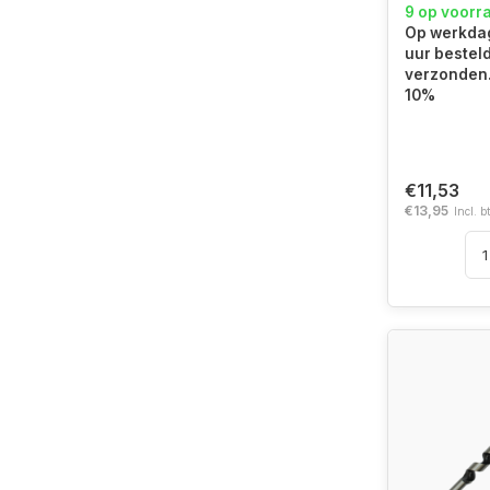
9 op voorr
Op werkdag
uur bestel
verzonden.
10%
€11,53
€13,95
Incl. b