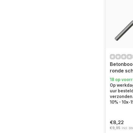
Betonboo
ronde sc
18 op voor
Op werkdag
uur bestel
verzonden. 
10% - 10x-
€8,22
€9,95
Incl. bt