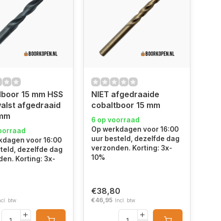
lboor 15 mm HSS
NIET afgedraaide
alst afgedraaid
cobaltboor 15 mm
 mm
6 op voorraad
Op werkdagen voor 16:00
oorraad
uur besteld, dezelfde dag
kdagen voor 16:00
verzonden. Korting: 3x-
teld, dezelfde dag
10%
en. Korting: 3x-
3
€38,80
€46,95
ncl. btw
Incl. btw