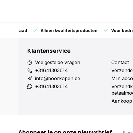
orraad
Alleen kwaliteitsproducten
Voor bedrijven en 
Klantenservice
Veelgestelde vragen
Contact
+31641303614
Verzende
info@boorkopen.be
Mijn acco
+31641303614
Verzendk
betaalmog
Aankoop 
Abonneer je op onze nieuwsbrief