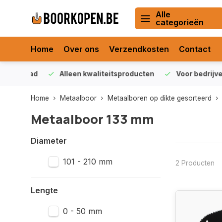
Alle
categorieën
Home
Over ons
Verzendkosten
Contact
orraad
Alleen kwaliteitsproducten
Voor bedrijven en 
Home
Metaalboor
Metaalboren op dikte gesorteerd
Metaalboor 133 mm
Diameter
101 - 210 mm
2 Producten
Lengte
0 - 50 mm