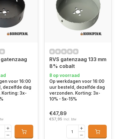
 gatenzaag
RVS gatenzaag 133 mm
8% cobalt
aad
8 op voorraad
en voor 16:00
Op werkdagen voor 16:00
d, dezelfde dag
uur besteld, dezelfde dag
 Korting: 3x-
verzonden. Korting: 3x-
5%
10% - 5x-15%
€47,89
€57,95
btw
Incl. btw