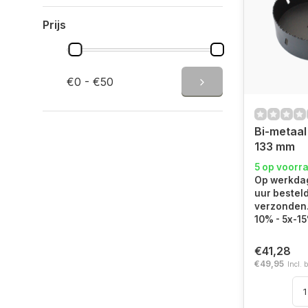
Prijs
€0 - €50
Bi-metaal
133 mm
5 op voorr
Op werkdag
uur bestel
verzonden.
10% - 5x-1
€41,28
€49,95
Incl. 