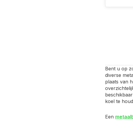
Bent u op z
diverse met
plaats van 
overzichteli
beschikbaar 
koel te houd
Een
metaal