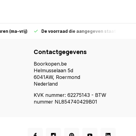
-vrij)
De voorraad die aangegeven staat is ook echt op 
Contactgegevens
Boorkopen.be
Helmusselaan 5d
6041AW, Roermond
Nederland
KVK nummer: 62275143 - BTW
nummer NL854740429B01