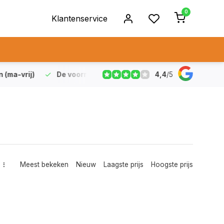
0
Klantenservice
4,4
/
5
vrij)
De voorraad die aangegeven staat is ook echt op vo
Meest bekeken
Nieuw
Laagste prijs
Hoogste prijs