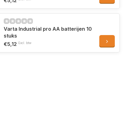
€5,12
Varta Industrial pro AA batterijen 10
stuks
€5,12
Excl. btw