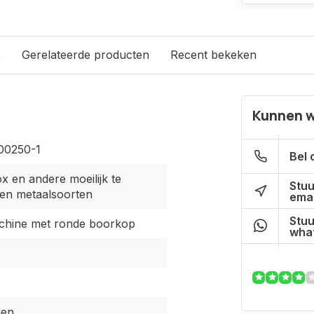
s
Gerelateerde producten
Recent bekeken
Kunnen w
0250-1
Bel 
x en andere moeilijk te
Stuu
en metaalsoorten
emai
Stuu
hine met ronde boorkop
what
den