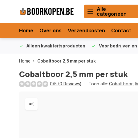
Alle
categorieën
Home
Over ons
Verzendkosten
Contact
orraad
Alleen kwaliteitsproducten
Voor bedrijven en 
Home
Cobaltboor 2,5 mm per stuk
Cobaltboor 2,5 mm per stuk
0/5 (0 Reviews)
Toon alle:
Cobalt boor
,
M