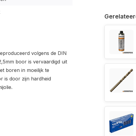
k
Gerelateer
geproduceerd volgens de DIN
,5mm boor is vervaardigd uit
t boren in moeilijk te
 is door zijn hardheid
jolie.