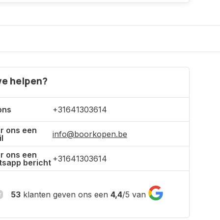
e helpen?
ons
+31641303614
r ons een
info@boorkopen.be
l
r ons een
+31641303614
sapp bericht
53
klanten geven ons een
4,4
/
5
van