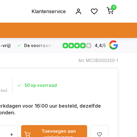
0
Klantenservice
4,4
/
5
vrij)
De voorraad die aangegeven staat is ook echt op vo
Art: MCOB000250-1
50 op voorraad
)
. btw
rkdagen voor 16:00 uur besteld, dezelfde
onden.
Toevoegen aan
+