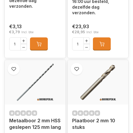
dezelfde dag
16:00 uur besteld,
verzonden.
dezelfde dag
verzonden.
€3,13
€23,93
€3,79
€28,95
Incl. btw
Incl. btw
Metaalboor 2 mm HSS
Plaatboor 2 mm 10
geslepen 125 mm lang
stuks